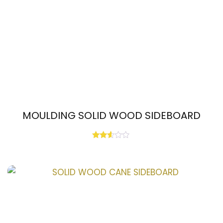
MOULDING SOLID WOOD SIDEBOARD
Rated
2.53
out
of 5