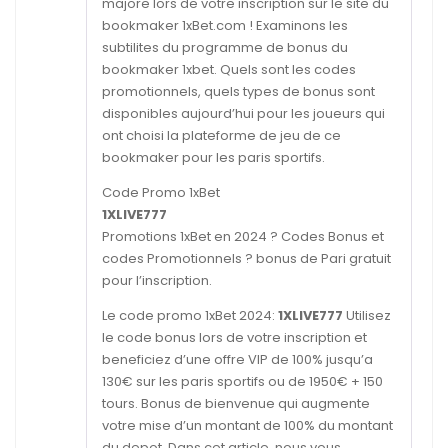
majore lors de votre inscription sur le site du
bookmaker 1xBet.com ! Examinons les
subtilites du programme de bonus du
bookmaker 1xbet. Quels sont les codes
promotionnels, quels types de bonus sont
disponibles aujourd’hui pour les joueurs qui
ont choisi la plateforme de jeu de ce
bookmaker pour les paris sportifs.
Code Promo 1xBet
1XLIVE777
Promotions 1xBet en 2024 ? Codes Bonus et
codes Promotionnels ? bonus de Pari gratuit
pour l’inscription.
Le code promo 1xBet 2024:
1XLIVE777
Utilisez
le code bonus lors de votre inscription et
beneficiez d’une offre VIP de 100% jusqu’a
130€ sur les paris sportifs ou de 1950€ + 150
tours. Bonus de bienvenue qui augmente
votre mise d’un montant de 100% du montant
du depot. Dans cet article, nous vous