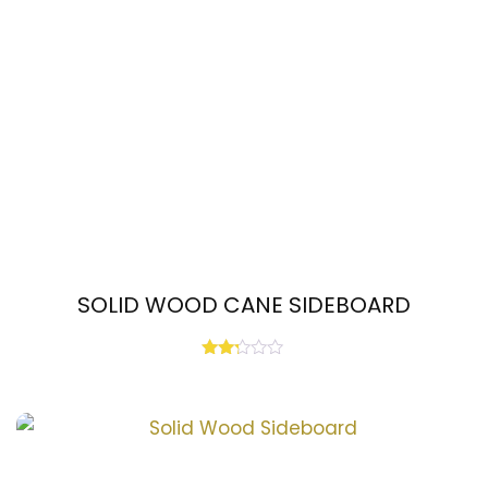
SOLID WOOD CANE SIDEBOARD
Rated
2.19
out
of 5