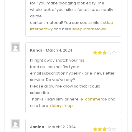
for? you make blogging look easy. The
whole look of your site is fantastic, as neatly
as the
content material! You can see similar:
sklep
internetowy
and here
sklep internetowy
Kandi
–
March 4, 2024
Rated
I’ll right away snatch your rss
3
out
feed as I can not find your
of 5
email subscription hyperlink or e-newsletter
service. Do you’ve any?
Please allow me know so that I could
subscribe.
Thanks. I saw similar here:
e-commerce
and
also here:
dobry sklep
Janina
–
March 12, 2024