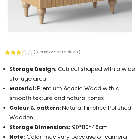
(
5
customer reviews)
Rated
5
3.20
Storage Design
: Cubical shaped with a wide
out of
5
storage area.
based
on
Material:
Premium Acacia Wood with a
customer
smooth texture and natural tones
ratings
Colour & pattern:
Natural Finished Polished
Wooden
Storage
Dimensions:
90*80*48cm
Note:
Color may vary because of camera