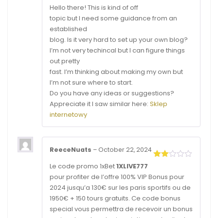
Rated
Hello there! This is kind of off
3
out
topic but I need some guidance from an
of 5
established
blog. Is it very hard to set up your own blog?
I’m not very techincal but I can figure things
out pretty
fast. I’m thinking about making my own but
I’m not sure where to start.
Do you have any ideas or suggestions?
Appreciate it I saw similar here:
Sklep
internetowy
ReeceNuats
–
October 22, 2024
Rated
Le code promo 1xBet
1XLIVE777
2
pour profiter de l’offre 100% VIP Bonus pour
out
of 5
2024 jusqu’a 130€ sur les paris sportifs ou de
1950€ + 150 tours gratuits. Ce code bonus
special vous permettra de recevoir un bonus