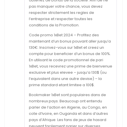
obtenez de bonus de la societe. Afin de ne
pas manquer votre chance, vous devez
respecter strictement les regles de
l’entreprise et respecter toutes les
conditions de la Promotion.
Code promo 1xBet 2024 – Profitez des
maintenant d’un bonus pouvant aller jusqu’a
130€. Inscrivez-vous sur 1xBet et creez un
compte pour beneficier d’un bonus de 100%.
En utilisant le code promotionnel de pari
1xBet, vous recevrez une prime de bienvenue
exclusive et plus elevee – jusqu’a 130$ (ou
l’equivalent dans une autre devise) – la
prime standard etant limitee a 100$.
Bookmaker 1xBet sont populaires dans de
nombreux pays. Beaucoup ont entendu
parler de l’action en Algerie, au Congo, en
cote d’Ivoire, en Ouganda et dans d’autres
pays d’Afrique. Les fans de jeux de hasard
peuvent facilement parier sur diverses