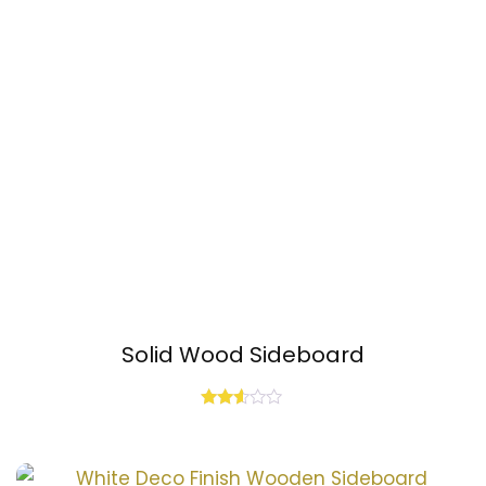
Solid Wood Sideboard
Rated
2.51
out
of 5